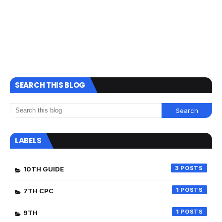
SEARCH THIS BLOG
LABELS
3
10TH GUIDE
1
7TH CPC
1
9TH