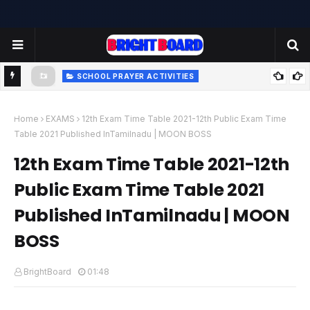
SCHOOL PRAYER ACTIVITIES
-
TODAY'S SCHOOL MORNING PRAYER ACTIVITIES - TUESDAY
- 22.07.2025 | பள்ளி காலை வழிபாட்டு செயல்பாடுகள் |
Home
EXAMS
12th Exam Time Table 2021-12th Public Exam Time
Table 2021 Published InTamilnadu | MOON BOSS
www.brightboard.net | MOON
12th Exam Time Table 2021-12th
Public Exam Time Table 2021
Published InTamilnadu | MOON
BOSS
BrightBoard
01:48