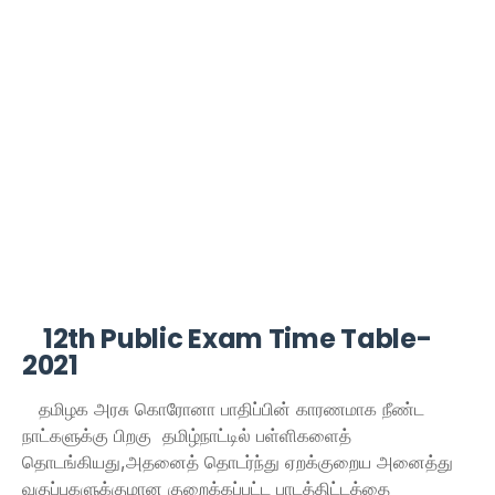
12th Public Exam Time Table-
2021
தமிழக அரசு கொரோனா பாதிப்பின் காரணமாக நீண்ட
நாட்களுக்கு பிறகு தமிழ்நாட்டில் பள்ளிகளைத்
தொடங்கியது,அதனைத் தொடர்ந்து ஏறக்குறைய அனைத்து
வகுப்புகளுக்குமான குறைக்கப்பட்ட பாடத்திட்டத்தை