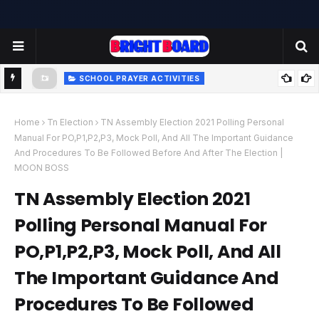
SCHOOL PRAYER ACTIVITIES
-
TODAY'S SCHOOL MORNING PRAYER ACTIVITIES - TUESDAY
- 22.07.2025 | பள்ளி காலை வழிபாட்டு செயல்பாடுகள் |
Home
Tn Election
TN Assembly Election 2021 Polling Personal
Manual For PO,P1,P2,P3, Mock Poll, And All The Important Guidance
www.brightboard.net | MOON
And Procedures To Be Followed Before And After The Election |
MOON BOSS
TN Assembly Election 2021
Polling Personal Manual For
PO,P1,P2,P3, Mock Poll, And All
The Important Guidance And
Procedures To Be Followed