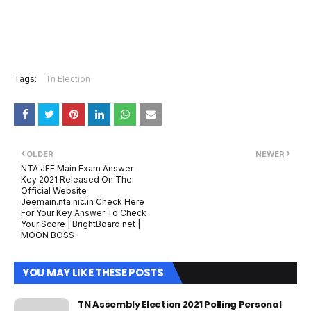
Tags:
Tn Election
OLDER
NEWER
NTA JEE Main Exam Answer
Key 2021 Released On The
Official Website
Jeemain.nta.nic.in Check Here
For Your Key Answer To Check
Your Score | BrightBoard.net |
MOON BOSS
YOU MAY LIKE THESE POSTS
TN Assembly Election 2021 Polling Personal