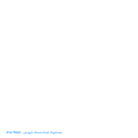
Also Read : முயலும் விவசாயியும் சிறுகதை