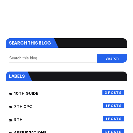
SEARCH THIS BLOG
LABELS
3
10TH GUIDE
1
7TH CPC
1
9TH
6
ABBREVIATIONS