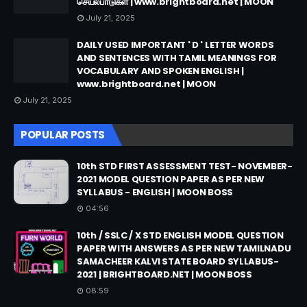
செயல்பாடுகள் | www.brightboard.net | MOON
July 21, 2025
DAILY USED IMPORTANT ' D ' LETTER WORDS
AND SENTENCES WITH TAMIL MEANINGS FOR
VOCABULARY AND SPOKEN ENGLISH |
www.brightboard.net | MOON
July 21, 2025
POPULAR POSTS
10th STD FIRST ASSESSMENT TEST- NOVEMBER-
2021 MODEL QUESTION PAPER AS PER NEW
SYLLABUS - ENGLISH | MOON BOSS
04:56
10th / SSLC / X STD ENGLISH MODEL QUESTION
PAPER WITH ANSWERS AS PER NEW TAMILNADU
SAMACHEER KALVI STATE BOARD SYLLABUS-
2021 | BRIGHTBOARD.NET | MOON BOSS
08:59