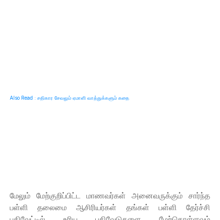
Also Read : சதிகார சேவலும் ஏமாளி வாத்துக்களும் கதை
மேலும் மேற்குறிப்பிட்ட மாணவர்கள் அனைவருக்கும் சார்ந்த
பள்ளி தலைமை ஆசிரியர்கள் தங்கள் பள்ளி தேர்ச்சி
பதிவேட்டில் உரிய பதிவேடுகளை மேற்கொள்ளவும்