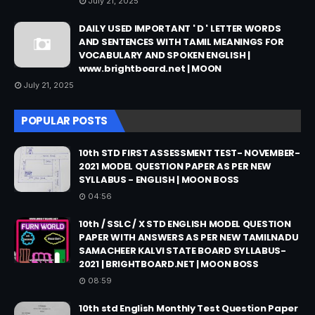
July 21, 2025
DAILY USED IMPORTANT ' D ' LETTER WORDS
AND SENTENCES WITH TAMIL MEANINGS FOR
VOCABULARY AND SPOKEN ENGLISH |
www.brightboard.net | MOON
July 21, 2025
POPULAR POSTS
10th STD FIRST ASSESSMENT TEST- NOVEMBER-
2021 MODEL QUESTION PAPER AS PER NEW
SYLLABUS - ENGLISH | MOON BOSS
04:56
10th / SSLC / X STD ENGLISH MODEL QUESTION
PAPER WITH ANSWERS AS PER NEW TAMILNADU
SAMACHEER KALVI STATE BOARD SYLLABUS-
2021 | BRIGHTBOARD.NET | MOON BOSS
08:59
10th std English Monthly Test Question Paper