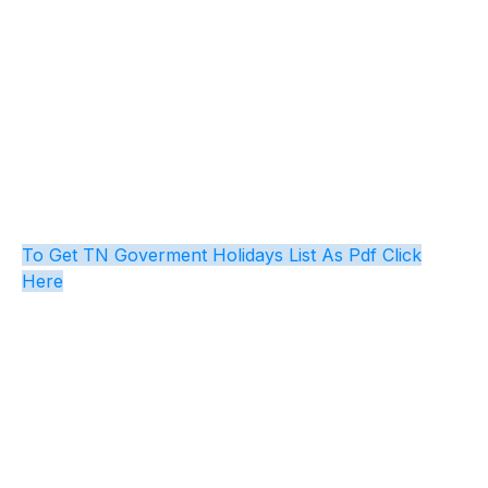
To Get TN Goverment Holidays List As Pdf Click
Here