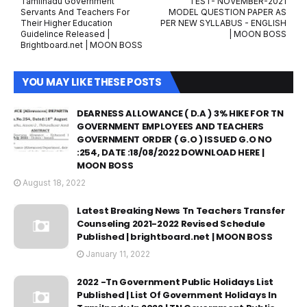
Tamilnadu Government
TEST- NOVEMBER-2021
Servants And Teachers For
MODEL QUESTION PAPER AS
Their Higher Education
PER NEW SYLLABUS - ENGLISH
Guidelince Released |
| MOON BOSS
Brightboard.net | MOON BOSS
YOU MAY LIKE THESE POSTS
DEARNESS ALLOWANCE ( D.A ) 3% HIKE FOR TN
GOVERNMENT EMPLOYEES AND TEACHERS
GOVERNMENT ORDER ( G.O ) ISSUED G.O NO
:254, DATE :18/08/2022 DOWNLOAD HERE |
MOON BOSS
August 18, 2022
Latest Breaking News Tn Teachers Transfer
Counseling 2021-2022 Revised Schedule
Published | brightboard.net | MOON BOSS
January 11, 2022
2022 -Tn Government Public Holidays List
Published | List Of Government Holidays In