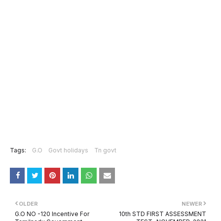
Tags:
G.O
Govt holidays
Tn govt
OLDER
NEWER
G.O NO -120 Incentive For
10th STD FIRST ASSESSMENT