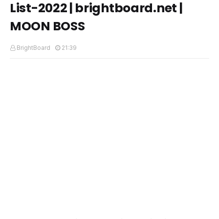
List-2022 | brightboard.net |
MOON BOSS
BrightBoard
21:39