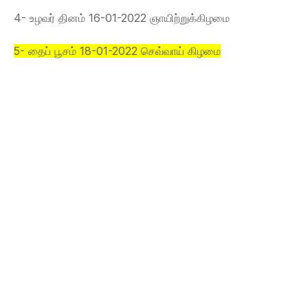
4- உழவர் தினம் 16-01-2022 ஞாயிற்றுக்கிழமை
5- தைப் பூசம் 18-01-2022 செவ்வாய் கிழமை