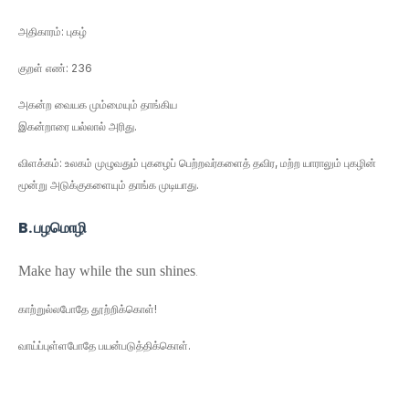
அதிகாரம்: புகழ்
குறள் எண்: 236
அகன்ற வையக மும்மையும் தாங்கிய
இகன்றாரை யல்லால் அரிது.
விளக்கம்: உலகம் முழுவதும் புகழைப் பெற்றவர்களைத் தவிர, மற்ற யாராலும் புகழின்
மூன்று அடுக்குகளையும் தாங்க முடியாது.
B. பழமொழி
Make hay while the sun shines
.
காற்றுல்லபோதே
தூற்றிக்கொள்
!
வாய்ப்புள்ளபோதே பயன்படுத்திக்கொள்
.