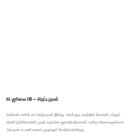
H. ஜூலை 18 – சிறப்பு நாள்
நெல்சன் மண்டேலா பிறந்த நாள் இன்று. அவர் ஒரு சுதந்திரப் போராளி, மற்றும்
தென்ஆப்ரிக்காவின் முதல் கருப்பின
ஜனாதிபதியாவார்
. மனித உரிமைகளுக்காக
அவருடைய பணி உலகம் முழுவதும் போற்றப்படுகிறது.