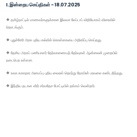
I. இன்றைய செய்திகள் - 18.07.2025
🔶
தமிழ்நாட்டில் மாணவர்களுக்கான இலவச லேப்டாப் விநியோகம் விரைவில்
தொடங்கும்.
🔶
புதுச்சேரி அரசு புதிய கல்விக் கொள்கையை அறிவிப்பு செய்தது.
🔶
தேசிய அரசுப்
பணியாளர்
தேர்வாணையத்
தேர்வுகள் ஆன்லைன் முறையில்
நடைபெற உள்ளன.
🔶
உலக சுகாதார அமைப்பு புதிய
வைரஸ்
தொற்று நோயின் பரவலை கண்டறிந்தது.
🔶
இந்திய தடகள வீரர் சர்வதேச போட்டியில் தங்கம் வென்றார்.