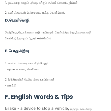
1. ஒவ்வொரு நாளும் புதியது கற்கும் ஆர்வம் கொண்டிருப்பேன்.
2. நண்பர்களுடன் நேர்மையாக நடந்து கொள்வேன்.
D. பொன்மொழி
வெற்றிக்கு நெருக்கமான வழி தைரியமும், தோல்விக்கு நெருக்கமான வழி
சோம்பேறித்தனமும்
ஆகும் – பில்கேட்ஸ்
E. பொது அறிவு
1. உலகின் மிக உயரமான வீழ்ச்சி எது?
- ஏஞ்சல் ஃபால்ஸ், வெனிசுலா
2. இந்தியாவின் தேசிய விளையாட்டு
எது
?
- ஹாக்கி
F. English Words & Tips
Brake - a device to stop a vehicle,
நிறுத்து
,
தடைபடுத்து